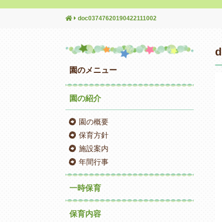
doc03747620190422111002
d
園のメニュー
園の紹介
園の概要
保育方針
施設案内
年間行事
一時保育
保育内容