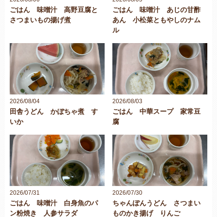
ごはん 味噌汁 高野豆腐と
ごはん 味噌汁 あじの甘酢
さつまいもの揚げ煮
あん 小松菜ともやしのナム
ル
2026/08/04
2026/08/03
田舎うどん かぼちゃ煮 す
ごはん 中華スープ 家常豆
いか
腐
2026/07/31
2026/07/30
ごはん 味噌汁 白身魚のパ
ちゃんぽんうどん さつまい
ン粉焼き 人参サラダ
ものかき揚げ りんご