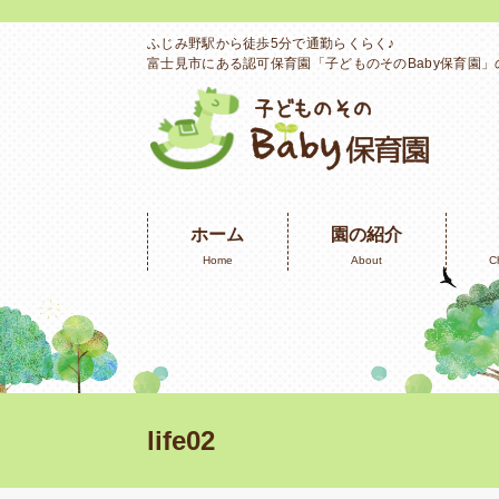
ふじみ野駅から徒歩5分で通勤らくらく♪
富士見市にある認可保育園「子どものそのBaby保育園
ホーム
園の紹介
Home
About
C
life02