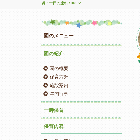
一日の流れ
life02
園のメニュー
園の紹介
園の概要
保育方針
施設案内
年間行事
一時保育
保育内容