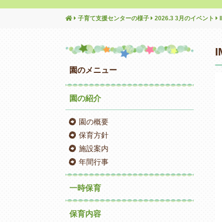
子育て支援センターの様子
2026.3 3月のイベント
I
園のメニュー
園の紹介
園の概要
保育方針
施設案内
年間行事
一時保育
保育内容