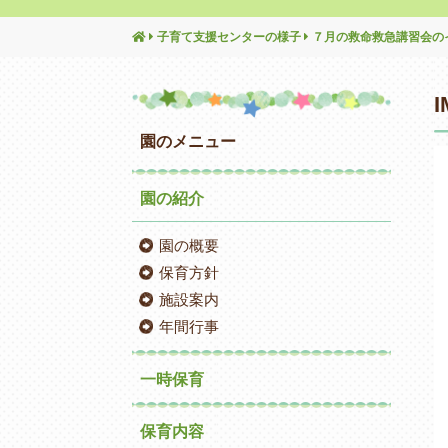
子育て支援センターの様子
７月の救命救急講習会の
I
園のメニュー
園の紹介
園の概要
保育方針
施設案内
年間行事
一時保育
保育内容