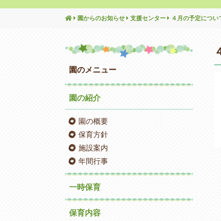
園からのお知らせ
支援センター
４月の予定につい
園のメニュー
園の紹介
園の概要
保育方針
施設案内
年間行事
一時保育
保育内容