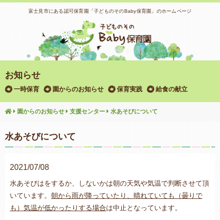
富士見市にある認可保育園「子どものそのBaby保育園」のホームページ
お知らせ
一時保育
園からのお知らせ
保育実践
給食の献立
園からのお知らせ
支援センター
水あそびについて
水あそびについて
2021/07/08
水あそびはをするか、しないかは朝の天気や気温で判断させて頂
いています。
朝から雨が降っていたり、晴れていても（曇りで
も）気温が低かったりする場合
は中止となっています。