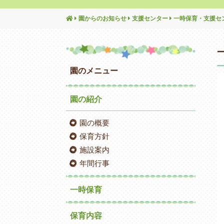
園からのお知らせ
支援センター
一時保育・支援セ
園のメニュー
園の紹介
園の概要
保育方針
施設案内
年間行事
一時保育
保育内容