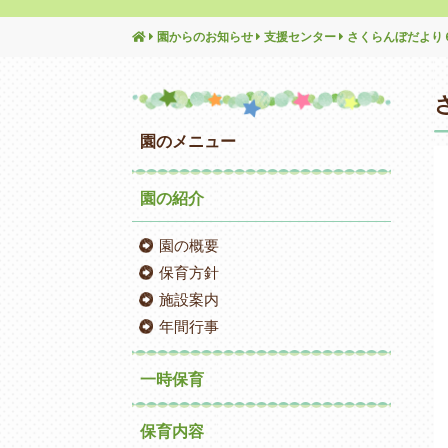
園からのお知らせ
支援センター
さくらんぼだより
園のメニュー
園の紹介
園の概要
保育方針
施設案内
年間行事
一時保育
保育内容