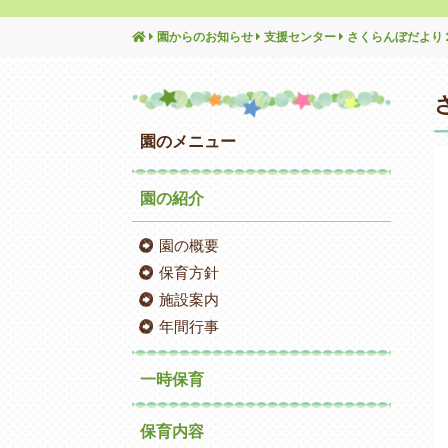
園からのお知らせ
支援センター
さくらんぼだより
園のメニュー
園の紹介
園の概要
保育方針
施設案内
年間行事
一時保育
保育内容