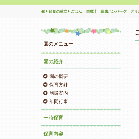
給食の献立
ごはん 味噌汁 豆腐ハンバーグ グリ
園のメニュー
園の紹介
園の概要
保育方針
施設案内
年間行事
一時保育
保育内容