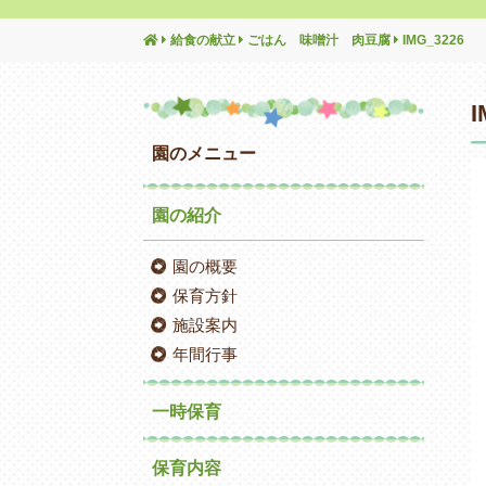
給食の献立
ごはん 味噌汁 肉豆腐
IMG_3226
I
園のメニュー
園の紹介
園の概要
保育方針
施設案内
年間行事
一時保育
保育内容